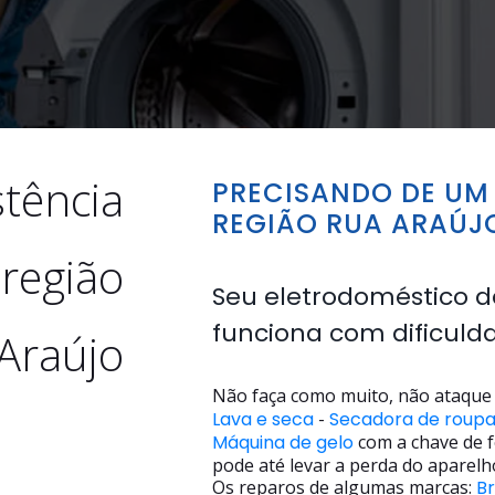
stência
PRECISANDO DE UM 
REGIÃO RUA ARAÚJ
 região
Seu eletrodoméstico d
funciona com dificuld
Araújo
Não faça como muito, não ataque 
Lava e seca
-
Secadora de roup
Máquina de gelo
com a chave de f
pode até levar a perda do aparelh
Os reparos de algumas marcas:
B