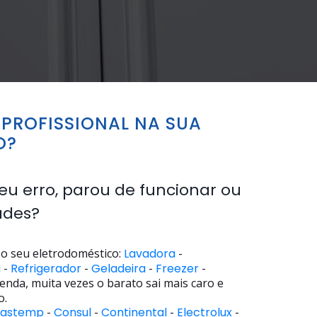
PROFISSIONAL NA SUA
O?
eu erro, parou de funcionar ou
ades?
o seu eletrodoméstico:
Lavadora
-
a
-
Refrigerador
-
Geladeira
-
Freezer
-
enda, muita vezes o barato sai mais caro e
o.
rastemp
-
Consul
-
Continental
-
Electrolux
-