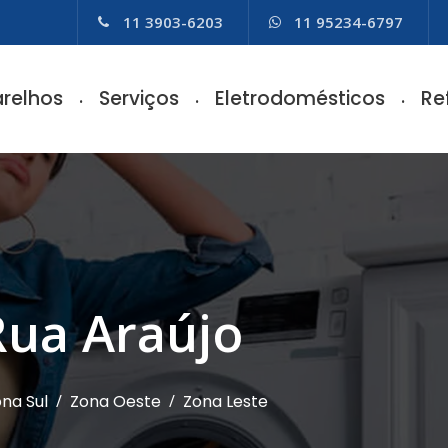
11 3903-6203
11 95234-6797
relhos
Serviços
Eletrodomésticos
Re
Rua Araújo
na Sul
/
Zona Oeste
/
Zona Leste