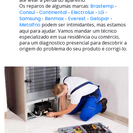
até levar a perda do aparelho.
Os reparos de algumas marcas:
Brastemp
-
Consul
-
Continental
-
Electrolux
-
LG
-
Samsung
-
Benmax
-
Everest
-
Gelopar
-
Metalfrio
podem ser intimidantes, mas estamos
aqui para ajudar. Vamos mandar um técnico
especializado em sua residência ou comércio,
para um diagnostico presencial para descobrir a
origem do problema do seu produto e corrigi-lo.