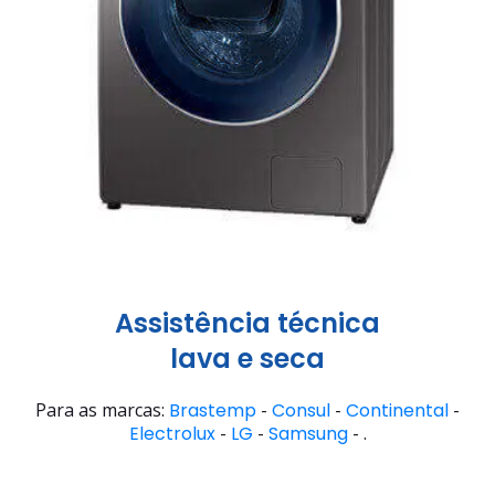
Assistência técnica
lava e seca
Para as marcas:
Brastemp
-
Consul
-
Continental
-
Electrolux
-
LG
-
Samsung
- .