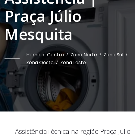
Praça Júlio
Mesquita
Home
/
Centro
/
Zona Norte
/
Zona Sul
/
Zona Oeste
/
Zona Leste
Assistência
Técnica na região
Praça Júlio