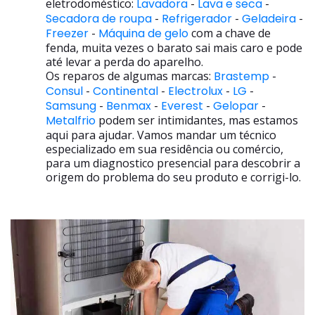
eletrodoméstico:
Lavadora
-
Lava e seca
-
Secadora de roupa
-
Refrigerador
-
Geladeira
-
Freezer
-
Máquina de gelo
com a chave de
fenda, muita vezes o barato sai mais caro e pode
até levar a perda do aparelho.
Os reparos de algumas marcas:
Brastemp
-
Consul
-
Continental
-
Electrolux
-
LG
-
Samsung
-
Benmax
-
Everest
-
Gelopar
-
Metalfrio
podem ser intimidantes, mas estamos
aqui para ajudar. Vamos mandar um técnico
especializado em sua residência ou comércio,
para um diagnostico presencial para descobrir a
origem do problema do seu produto e corrigi-lo.