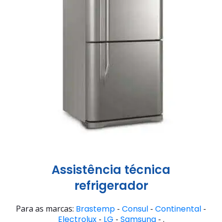
Assistência técnica
refrigerador
Para as marcas:
Brastemp
-
Consul
-
Continental
-
Electrolux
-
LG
-
Samsung
- .