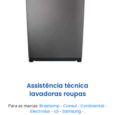
Assistência técnica
lavadoras roupas
Para as marcas:
Brastemp
-
Consul
-
Continental
-
Electrolux
-
LG
-
Samsung
- .