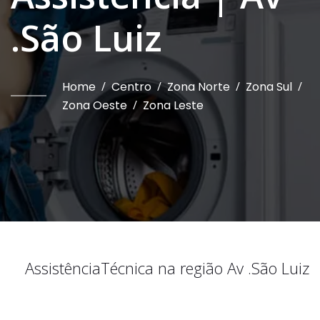
.São Luiz
Home
/
Centro
/
Zona Norte
/
Zona Sul
/
Zona Oeste
/
Zona Leste
Assistência
Técnica na região
Av .São Luiz