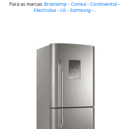
Para as marcas:
Brastemp
-
Consul
-
Continental
-
Electrolux
-
LG
-
Samsung
- .