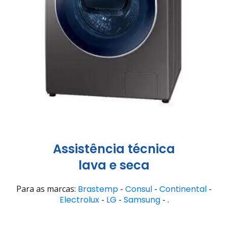
Assistência técnica
lava e seca
Para as marcas:
Brastemp
-
Consul
-
Continental
-
Electrolux
-
LG
-
Samsung
- .