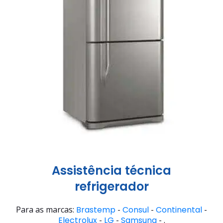
Assistência técnica
refrigerador
Para as marcas:
Brastemp
-
Consul
-
Continental
-
Electrolux
-
LG
-
Samsung
- .