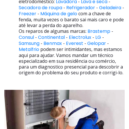
eletrodoméstico:
Lavadora
-
Lava e seca
-
Secadora de roupa
-
Refrigerador
-
Geladeira
-
Freezer
-
Máquina de gelo
com a chave de
fenda, muita vezes o barato sai mais caro e pode
até levar a perda do aparelho.
Os reparos de algumas marcas:
Brastemp
-
Consul
-
Continental
-
Electrolux
-
LG
-
Samsung
-
Benmax
-
Everest
-
Gelopar
-
Metalfrio
podem ser intimidantes, mas estamos
aqui para ajudar. Vamos mandar um técnico
especializado em sua residência ou comércio,
para um diagnostico presencial para descobrir a
origem do problema do seu produto e corrigi-lo.