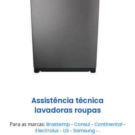
Assistência técnica
lavadoras roupas
Para as marcas:
Brastemp
-
Consul
-
Continental
-
Electrolux
-
LG
-
Samsung
- .