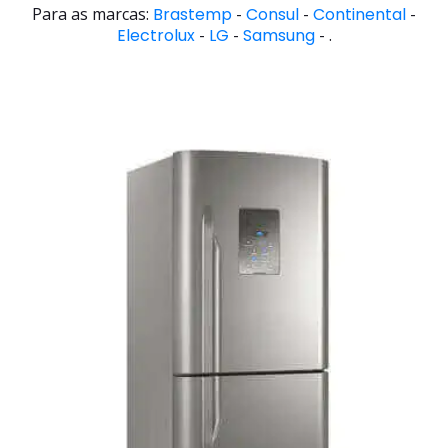
Para as marcas:
Brastemp
-
Consul
-
Continental
-
Electrolux
-
LG
-
Samsung
- .