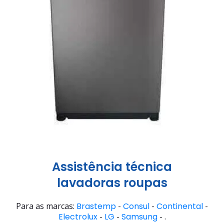
Assistência técnica
lavadoras roupas
Para as marcas:
Brastemp
-
Consul
-
Continental
-
Electrolux
-
LG
-
Samsung
- .