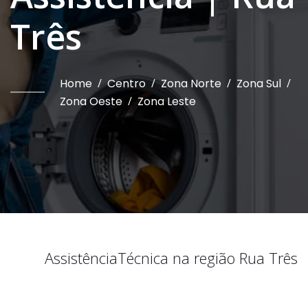
Três
Home
/
Centro
/
Zona Norte
/
Zona Sul
/
Zona Oeste
/
Zona Leste
Assistência
Técnica na região
Rua Três