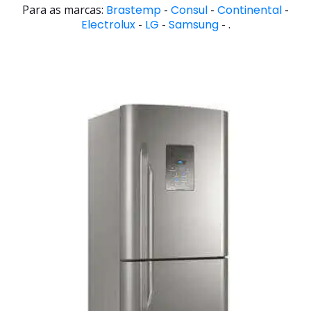
Para as marcas:
Brastemp
-
Consul
-
Continental
-
Electrolux
-
LG
-
Samsung
- .