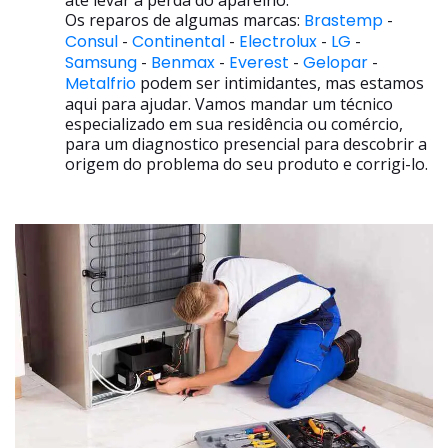
até levar a perda do aparelho.
Os reparos de algumas marcas:
Brastemp
-
Consul
-
Continental
-
Electrolux
-
LG
-
Samsung
-
Benmax
-
Everest
-
Gelopar
-
Metalfrio
podem ser intimidantes, mas estamos
aqui para ajudar. Vamos mandar um técnico
especializado em sua residência ou comércio,
para um diagnostico presencial para descobrir a
origem do problema do seu produto e corrigi-lo.