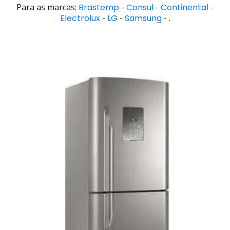
Para as marcas:
Brastemp
-
Consul
-
Continental
-
Electrolux
-
LG
-
Samsung
- .