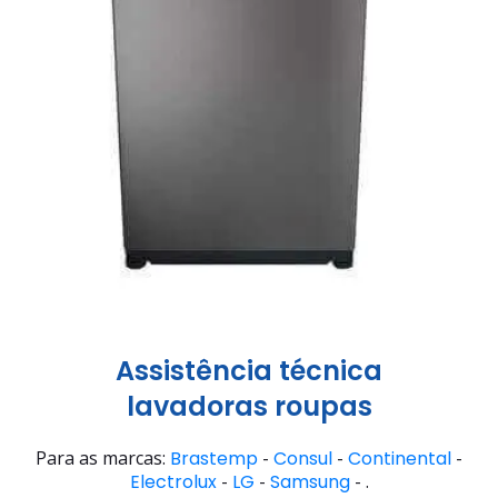
Assistência técnica
lavadoras roupas
Para as marcas:
Brastemp
-
Consul
-
Continental
-
Electrolux
-
LG
-
Samsung
- .