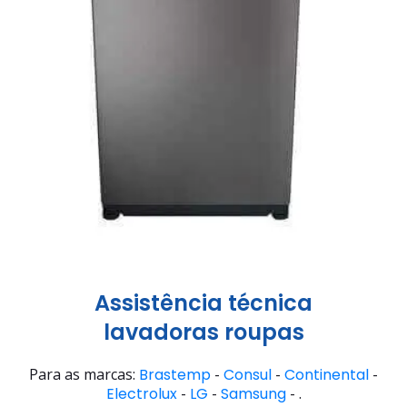
Assistência técnica
lavadoras roupas
Para as marcas:
Brastemp
-
Consul
-
Continental
-
Electrolux
-
LG
-
Samsung
- .