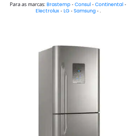
Para as marcas:
Brastemp
-
Consul
-
Continental
-
Electrolux
-
LG
-
Samsung
- .