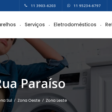
11 3903-6203
11 95234-6797
relhos
Serviços
Eletrodomésticos
Re
Rua Paraíso
na Sul
/
Zona Oeste
/
Zona Leste