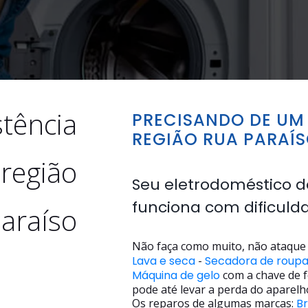
stência
PRECISANDO DE UM 
REGIÃO RUA PARAÍ
 região
Seu eletrodoméstico d
funciona com dificuld
araíso
Não faça como muito, não ataque 
Lava e seca
-
Secadora de roup
Máquina de gelo
com a chave de f
pode até levar a perda do aparelh
Os reparos de algumas marcas:
B