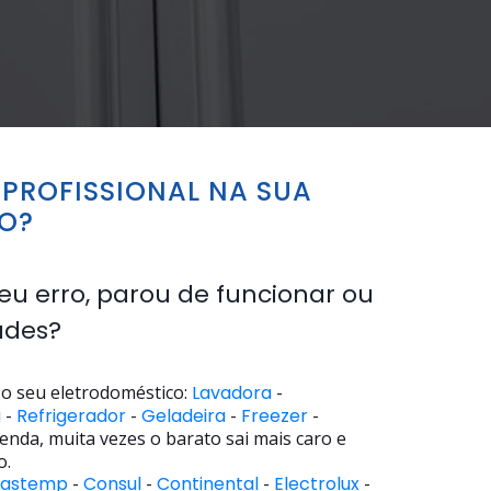
PROFISSIONAL NA SUA
SO?
eu erro, parou de funcionar ou
ades?
o seu eletrodoméstico:
Lavadora
-
a
-
Refrigerador
-
Geladeira
-
Freezer
-
enda, muita vezes o barato sai mais caro e
o.
rastemp
-
Consul
-
Continental
-
Electrolux
-