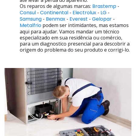
até levar a perda do aparelho.
Os reparos de algumas marcas:
Brastemp
-
Consul
-
Continental
-
Electrolux
-
LG
-
Samsung
-
Benmax
-
Everest
-
Gelopar
-
Metalfrio
podem ser intimidantes, mas estamos
aqui para ajudar. Vamos mandar um técnico
especializado em sua residência ou comércio,
para um diagnostico presencial para descobrir a
origem do problema do seu produto e corrigi-lo.