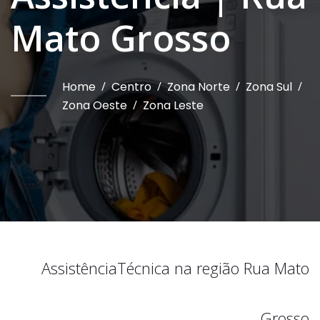
Mato Grosso
Home
/
Centro
/
Zona Norte
/
Zona Sul
/
Zona Oeste
/
Zona Leste
Assistência
Técnica na região
Rua Mato
Grosso