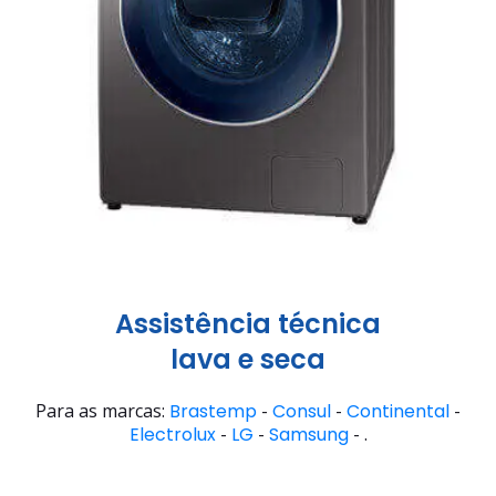
Assistência técnica
lava e seca
Para as marcas:
Brastemp
-
Consul
-
Continental
-
Electrolux
-
LG
-
Samsung
- .