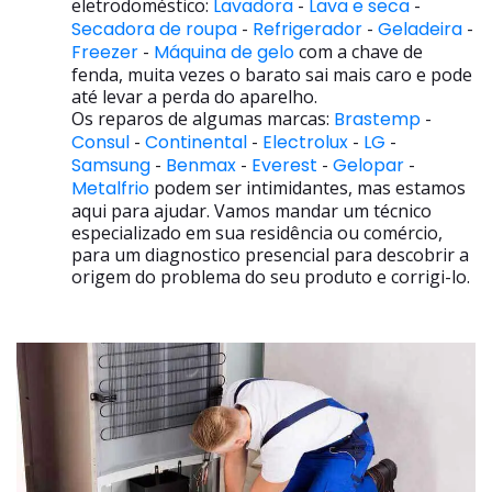
eletrodoméstico:
Lavadora
-
Lava e seca
-
Secadora de roupa
-
Refrigerador
-
Geladeira
-
Freezer
-
Máquina de gelo
com a chave de
fenda, muita vezes o barato sai mais caro e pode
até levar a perda do aparelho.
Os reparos de algumas marcas:
Brastemp
-
Consul
-
Continental
-
Electrolux
-
LG
-
Samsung
-
Benmax
-
Everest
-
Gelopar
-
Metalfrio
podem ser intimidantes, mas estamos
aqui para ajudar. Vamos mandar um técnico
especializado em sua residência ou comércio,
para um diagnostico presencial para descobrir a
origem do problema do seu produto e corrigi-lo.