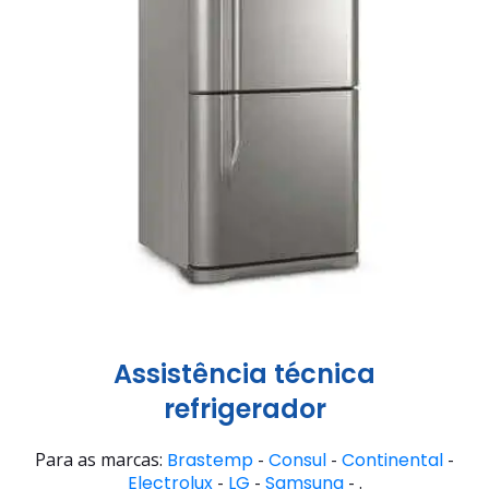
Assistência técnica
refrigerador
Para as marcas:
Brastemp
-
Consul
-
Continental
-
Electrolux
-
LG
-
Samsung
- .