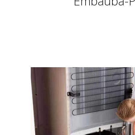
Embaúba-P