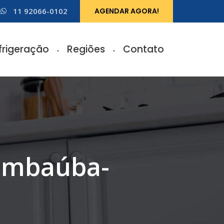
11 92066-0102
AGENDAR AGORA!
frigeração
Regiões
Contato
 Embaúba-