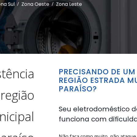
na Sul
/
Zona Oeste
/
Zona Leste
stência
PRECISANDO DE UM 
REGIÃO ESTRADA M
PARAÍSO?
 região
Seu eletrodoméstico d
icipal
funciona com dificuld
Não faça como muito, não ataque 