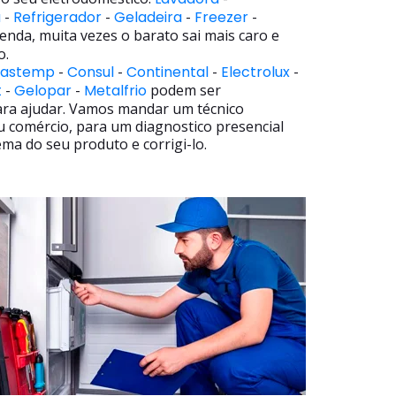
a
-
Refrigerador
-
Geladeira
-
Freezer
-
enda, muita vezes o barato sai mais caro e
o.
rastemp
-
Consul
-
Continental
-
Electrolux
-
t
-
Gelopar
-
Metalfrio
podem ser
ara ajudar. Vamos mandar um técnico
u comércio, para um diagnostico presencial
ma do seu produto e corrigi-lo.