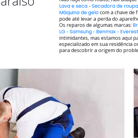
araíso
Lava e seca
-
Secadora de roup
Máquina de gelo
com a chave de f
pode até levar a perda do aparelh
Os reparos de algumas marcas:
B
LG
-
Samsung
-
Benmax
-
Everes
intimidantes, mas estamos aqui p
especializado em sua residência o
para descobrir a origem do proble