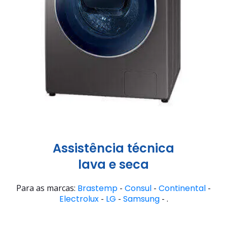
Assistência técnica
lava e seca
Para as marcas:
Brastemp
-
Consul
-
Continental
-
Electrolux
-
LG
-
Samsung
- .