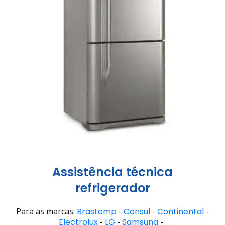
Assistência técnica
refrigerador
Para as marcas:
Brastemp
-
Consul
-
Continental
-
Electrolux
-
LG
-
Samsung
- .