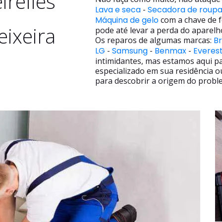
irelles
Lava e seca
-
Secadora de roup
Máquina de gelo
com a chave de f
eixeira
pode até levar a perda do aparelh
Os reparos de algumas marcas:
B
LG
-
Samsung
-
Benmax
-
Everes
intimidantes, mas estamos aqui p
especializado em sua residência o
para descobrir a origem do proble