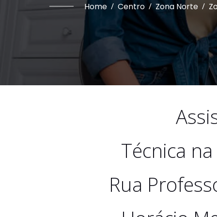
Home
/
Centro
/
Zona Norte
/
Zo
Assi
Técnica na
Rua Professo