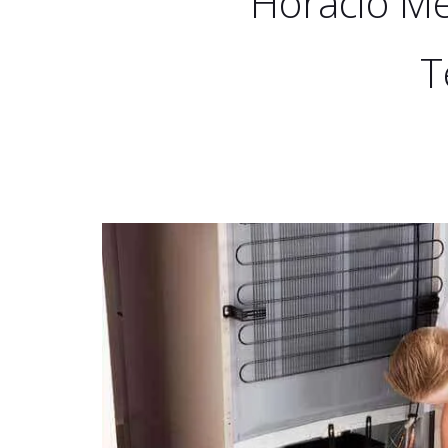
Horácio Me
T