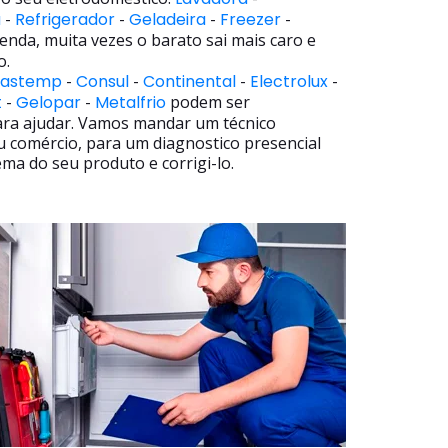
a
-
Refrigerador
-
Geladeira
-
Freezer
-
enda, muita vezes o barato sai mais caro e
o.
rastemp
-
Consul
-
Continental
-
Electrolux
-
t
-
Gelopar
-
Metalfrio
podem ser
ara ajudar. Vamos mandar um técnico
u comércio, para um diagnostico presencial
ma do seu produto e corrigi-lo.