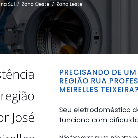
na Sul
/
Zona Oeste
/
Zona Leste
stência
PRECISANDO DE UM 
REGIÃO RUA PROFE
MEIRELLES TEIXEIRA
 região
Seu eletrodoméstico d
r José
funciona com dificuld
Não faça como muito, não ataque 