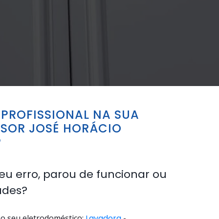
PROFISSIONAL NA SUA
SSOR JOSÉ HORÁCIO
?
eu erro, parou de funcionar ou
ades?
o seu eletrodoméstico:
Lavadora
-