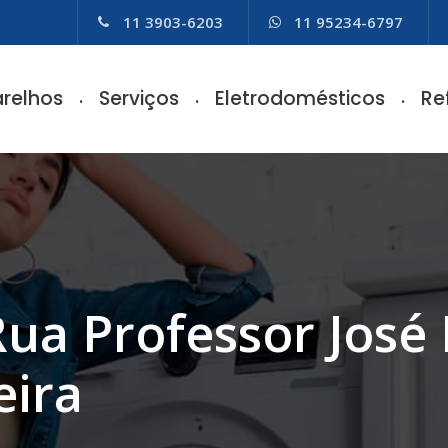
11 3903-6203
11 95234-6797
relhos
Serviços
Eletrodomésticos
Re
Rua Professor José
eira