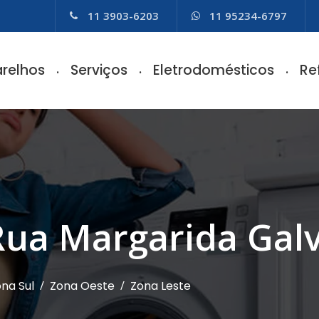
11 3903-6203
11 95234-6797
relhos
Serviços
Eletrodomésticos
Re
 Rua Margarida Gal
na Sul
/
Zona Oeste
/
Zona Leste