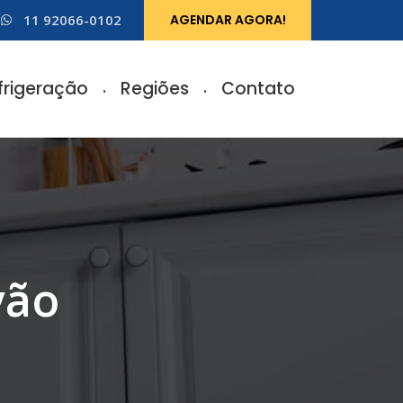
11 92066-0102
AGENDAR AGORA!
frigeração
Regiões
Contato
vão