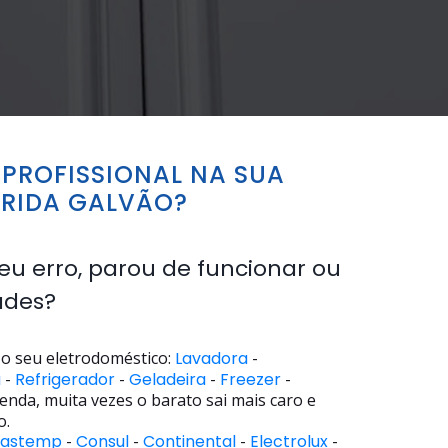
PROFISSIONAL NA SUA
RIDA GALVÃO?
eu erro, parou de funcionar ou
ades?
o seu eletrodoméstico:
Lavadora
-
a
-
Refrigerador
-
Geladeira
-
Freezer
-
enda, muita vezes o barato sai mais caro e
o.
rastemp
-
Consul
-
Continental
-
Electrolux
-