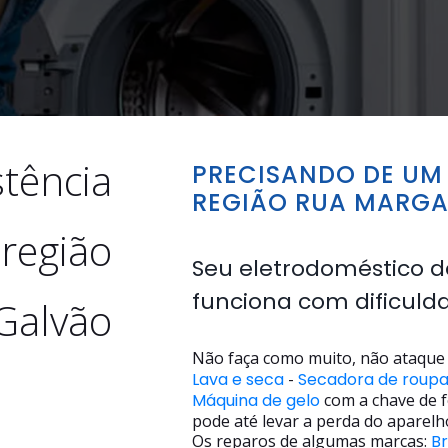
stência
PRECISANDO DE UM 
REGIÃO RUA MARGA
 região
Seu eletrodoméstico d
funciona com dificuld
Galvão
Não faça como muito, não ataque 
Lava e seca
-
Secadora de roup
Máquina de gelo
com a chave de f
pode até levar a perda do aparelh
Os reparos de algumas marcas:
B