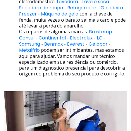
eletrodoméstico:
Lavadora
-
Lava e seca
-
Secadora de roupa
-
Refrigerador
-
Geladeira
-
Freezer
-
Máquina de gelo
com a chave de
fenda, muita vezes o barato sai mais caro e pode
até levar a perda do aparelho.
Os reparos de algumas marcas:
Brastemp
-
Consul
-
Continental
-
Electrolux
-
LG
-
Samsung
-
Benmax
-
Everest
-
Gelopar
-
Metalfrio
podem ser intimidantes, mas estamos
aqui para ajudar. Vamos mandar um técnico
especializado em sua residência ou comércio,
para um diagnostico presencial para descobrir a
origem do problema do seu produto e corrigi-lo.