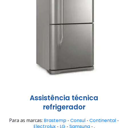
Assistência técnica
refrigerador
Para as marcas:
Brastemp
-
Consul
-
Continental
-
Electrolux
-
LG
-
Samsung
- .