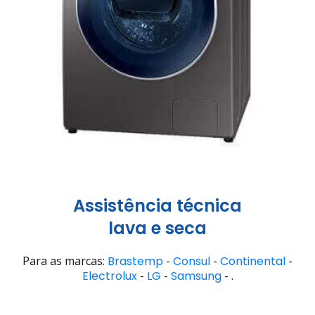
Assistência técnica
lava e seca
Para as marcas:
Brastemp
-
Consul
-
Continental
-
Electrolux
-
LG
-
Samsung
- .