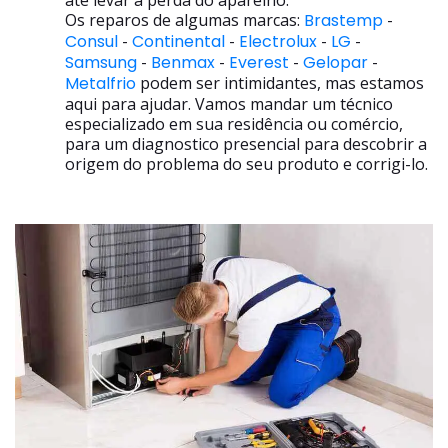
até levar a perda do aparelho.
Os reparos de algumas marcas:
Brastemp
-
Consul
-
Continental
-
Electrolux
-
LG
-
Samsung
-
Benmax
-
Everest
-
Gelopar
-
Metalfrio
podem ser intimidantes, mas estamos
aqui para ajudar. Vamos mandar um técnico
especializado em sua residência ou comércio,
para um diagnostico presencial para descobrir a
origem do problema do seu produto e corrigi-lo.