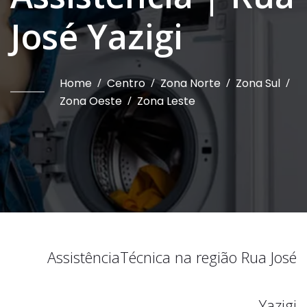
José Yazigi
Home
/
Centro
/
Zona Norte
/
Zona Sul
/
Zona Oeste
/
Zona Leste
Assistência
Técnica na região
Rua José
Yazigi