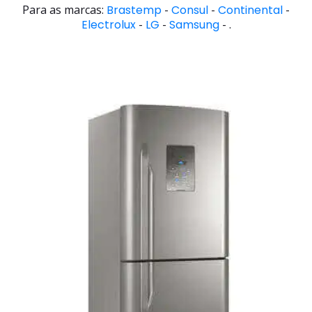
Para as marcas:
Brastemp
-
Consul
-
Continental
-
Electrolux
-
LG
-
Samsung
- .