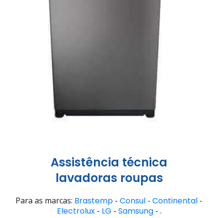
Assistência técnica
lavadoras roupas
Para as marcas:
Brastemp
-
Consul
-
Continental
-
Electrolux
-
LG
-
Samsung
- .