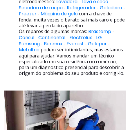
eletrodoméstico:
Lavadora
-
Lava e seca
-
Secadora de roupa
-
Refrigerador
-
Geladeira
-
Freezer
-
Máquina de gelo
com a chave de
fenda, muita vezes o barato sai mais caro e pode
até levar a perda do aparelho.
Os reparos de algumas marcas:
Brastemp
-
Consul
-
Continental
-
Electrolux
-
LG
-
Samsung
-
Benmax
-
Everest
-
Gelopar
-
Metalfrio
podem ser intimidantes, mas estamos
aqui para ajudar. Vamos mandar um técnico
especializado em sua residência ou comércio,
para um diagnostico presencial para descobrir a
origem do problema do seu produto e corrigi-lo.