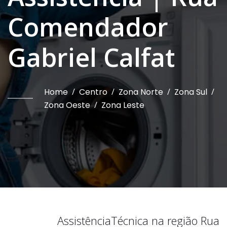
Comendador
Gabriel Calfat
Home
/
Centro
/
Zona Norte
/
Zona Sul
/
Zona Oeste
/
Zona Leste
Assistência
Técnica na região
Rua