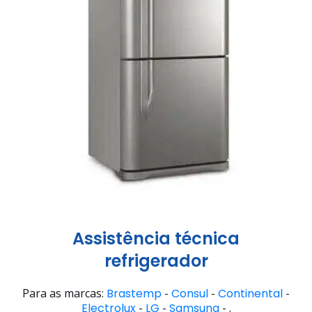
Assistência técnica
refrigerador
Para as marcas:
Brastemp
-
Consul
-
Continental
-
Electrolux
-
LG
-
Samsung
- .