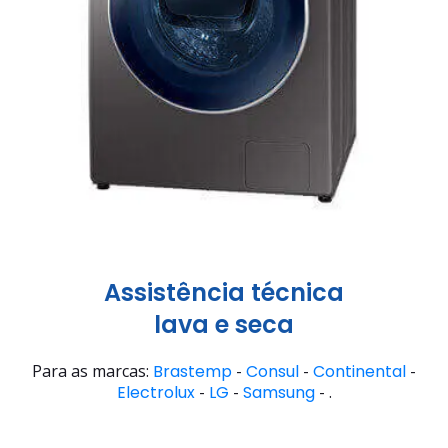
Assistência técnica
lava e seca
Para as marcas:
Brastemp
-
Consul
-
Continental
-
Electrolux
-
LG
-
Samsung
- .