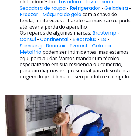
eletrodoméstico:
Lavadora
-
Lava e seca
-
Secadora de roupa
-
Refrigerador
-
Geladeira
-
Freezer
-
Máquina de gelo
com a chave de
fenda, muita vezes o barato sai mais caro e pode
até levar a perda do aparelho.
Os reparos de algumas marcas:
Brastemp
-
Consul
-
Continental
-
Electrolux
-
LG
-
Samsung
-
Benmax
-
Everest
-
Gelopar
-
Metalfrio
podem ser intimidantes, mas estamos
aqui para ajudar. Vamos mandar um técnico
especializado em sua residência ou comércio,
para um diagnostico presencial para descobrir a
origem do problema do seu produto e corrigi-lo.