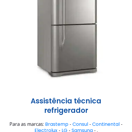
Assistência técnica
refrigerador
Para as marcas:
Brastemp
-
Consul
-
Continental
-
Electrolux
-
LG
-
Samsung
- .