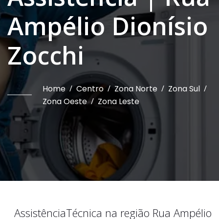
Ampélio Dionísio
Zocchi
Home
/
Centro
/
Zona Norte
/
Zona Sul
/
Zona Oeste
/
Zona Leste
Assistência
Técnica na região
Rua Ampélio