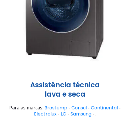
Assistência técnica
lava e seca
Para as marcas:
Brastemp
-
Consul
-
Continental
-
Electrolux
-
LG
-
Samsung
- .