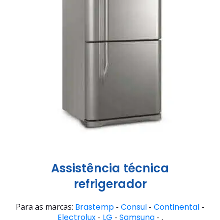
Assistência técnica
refrigerador
Para as marcas:
Brastemp
-
Consul
-
Continental
-
Electrolux
-
LG
-
Samsung
- .