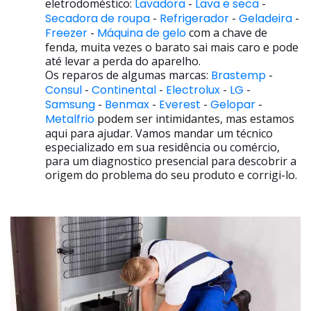
eletrodoméstico:
Lavadora
-
Lava e seca
-
Secadora de roupa
-
Refrigerador
-
Geladeira
-
Freezer
-
Máquina de gelo
com a chave de
fenda, muita vezes o barato sai mais caro e pode
até levar a perda do aparelho.
Os reparos de algumas marcas:
Brastemp
-
Consul
-
Continental
-
Electrolux
-
LG
-
Samsung
-
Benmax
-
Everest
-
Gelopar
-
Metalfrio
podem ser intimidantes, mas estamos
aqui para ajudar. Vamos mandar um técnico
especializado em sua residência ou comércio,
para um diagnostico presencial para descobrir a
origem do problema do seu produto e corrigi-lo.