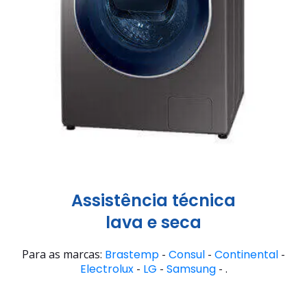
Assistência técnica
lava e seca
Para as marcas:
Brastemp
-
Consul
-
Continental
-
Electrolux
-
LG
-
Samsung
- .