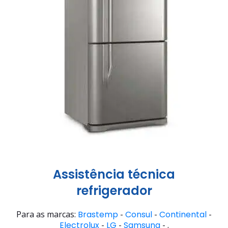
Assistência técnica
refrigerador
Para as marcas:
Brastemp
-
Consul
-
Continental
-
Electrolux
-
LG
-
Samsung
- .