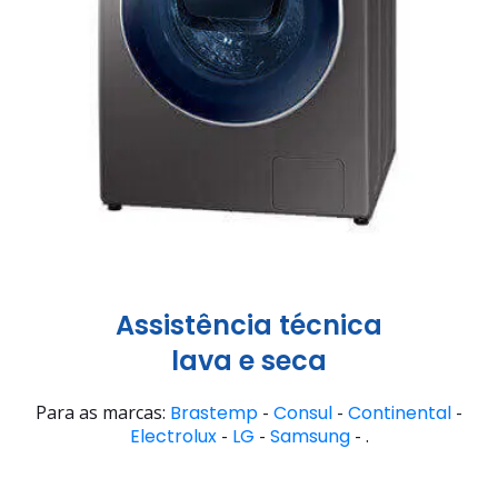
Assistência técnica
lava e seca
Para as marcas:
Brastemp
-
Consul
-
Continental
-
Electrolux
-
LG
-
Samsung
- .