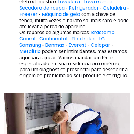
eletrodoméstico:
Lavadora
-
Lava e seca
-
Secadora de roupa
-
Refrigerador
-
Geladeira
-
Freezer
-
Máquina de gelo
com a chave de
fenda, muita vezes o barato sai mais caro e pode
até levar a perda do aparelho.
Os reparos de algumas marcas:
Brastemp
-
Consul
-
Continental
-
Electrolux
-
LG
-
Samsung
-
Benmax
-
Everest
-
Gelopar
-
Metalfrio
podem ser intimidantes, mas estamos
aqui para ajudar. Vamos mandar um técnico
especializado em sua residência ou comércio,
para um diagnostico presencial para descobrir a
origem do problema do seu produto e corrigi-lo.