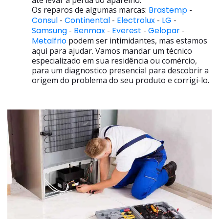
até levar a perda do aparelho.
Os reparos de algumas marcas:
Brastemp
-
Consul
-
Continental
-
Electrolux
-
LG
-
Samsung
-
Benmax
-
Everest
-
Gelopar
-
Metalfrio
podem ser intimidantes, mas estamos
aqui para ajudar. Vamos mandar um técnico
especializado em sua residência ou comércio,
para um diagnostico presencial para descobrir a
origem do problema do seu produto e corrigi-lo.