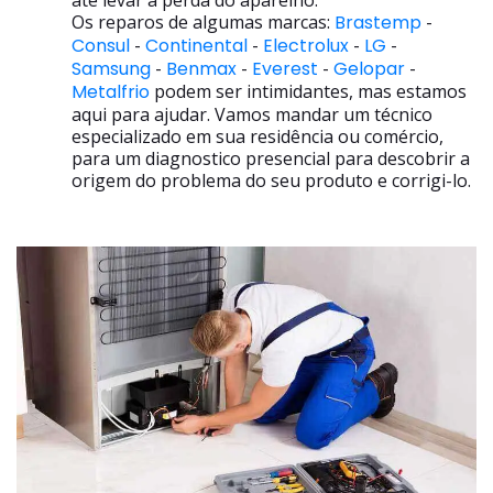
até levar a perda do aparelho.
Os reparos de algumas marcas:
Brastemp
-
Consul
-
Continental
-
Electrolux
-
LG
-
Samsung
-
Benmax
-
Everest
-
Gelopar
-
Metalfrio
podem ser intimidantes, mas estamos
aqui para ajudar. Vamos mandar um técnico
especializado em sua residência ou comércio,
para um diagnostico presencial para descobrir a
origem do problema do seu produto e corrigi-lo.