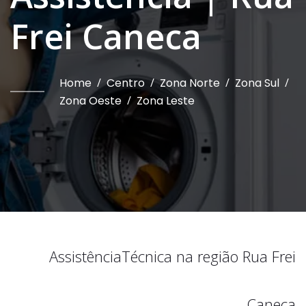
Frei Caneca
Home
/
Centro
/
Zona Norte
/
Zona Sul
/
Zona Oeste
/
Zona Leste
Assistência
Técnica na região
Rua Frei
Caneca