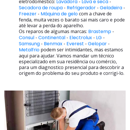
eletrodoméstico:
Lavadora
-
Lava e seca
-
Secadora de roupa
-
Refrigerador
-
Geladeira
-
Freezer
-
Máquina de gelo
com a chave de
fenda, muita vezes o barato sai mais caro e pode
até levar a perda do aparelho.
Os reparos de algumas marcas:
Brastemp
-
Consul
-
Continental
-
Electrolux
-
LG
-
Samsung
-
Benmax
-
Everest
-
Gelopar
-
Metalfrio
podem ser intimidantes, mas estamos
aqui para ajudar. Vamos mandar um técnico
especializado em sua residência ou comércio,
para um diagnostico presencial para descobrir a
origem do problema do seu produto e corrigi-lo.