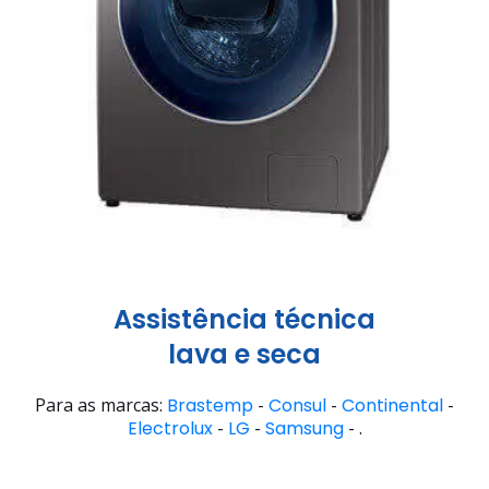
Assistência técnica
lava e seca
Para as marcas:
Brastemp
-
Consul
-
Continental
-
Electrolux
-
LG
-
Samsung
- .