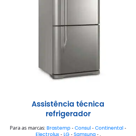
Assistência técnica
refrigerador
Para as marcas:
Brastemp
-
Consul
-
Continental
-
Electrolux
-
LG
-
Samsung
- .