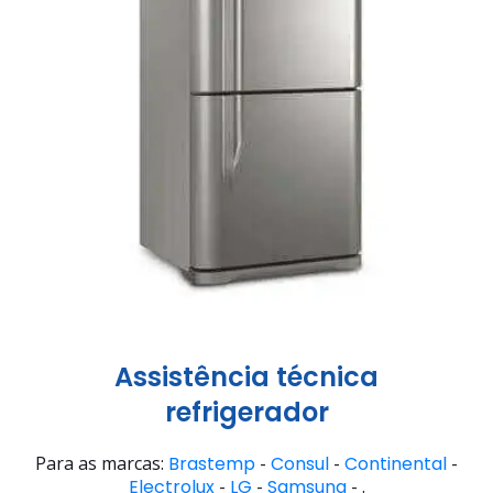
Assistência técnica
refrigerador
Para as marcas:
Brastemp
-
Consul
-
Continental
-
Electrolux
-
LG
-
Samsung
- .