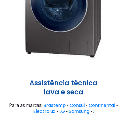
Assistência técnica
lava e seca
Para as marcas:
Brastemp
-
Consul
-
Continental
-
Electrolux
-
LG
-
Samsung
- .