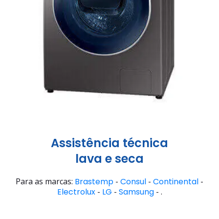
Assistência técnica
lava e seca
Para as marcas:
Brastemp
-
Consul
-
Continental
-
Electrolux
-
LG
-
Samsung
- .