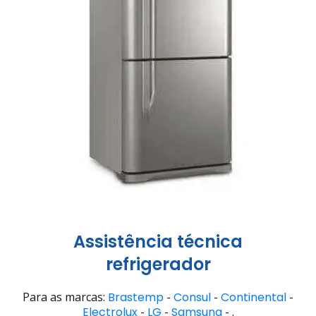
Assistência técnica
refrigerador
Para as marcas:
Brastemp
-
Consul
-
Continental
-
Electrolux
-
LG
-
Samsung
- .