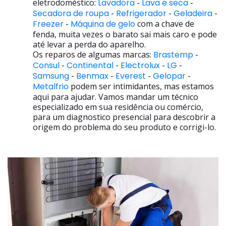
eletrodoméstico:
Lavadora
-
Lava e seca
-
Secadora de roupa
-
Refrigerador
-
Geladeira
-
Freezer
-
Máquina de gelo
com a chave de
fenda, muita vezes o barato sai mais caro e pode
até levar a perda do aparelho.
Os reparos de algumas marcas:
Brastemp
-
Consul
-
Continental
-
Electrolux
-
LG
-
Samsung
-
Benmax
-
Everest
-
Gelopar
-
Metalfrio
podem ser intimidantes, mas estamos
aqui para ajudar. Vamos mandar um técnico
especializado em sua residência ou comércio,
para um diagnostico presencial para descobrir a
origem do problema do seu produto e corrigi-lo.