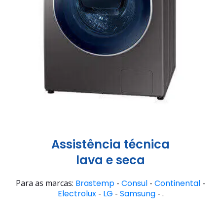
Assistência técnica
lava e seca
Para as marcas:
Brastemp
-
Consul
-
Continental
-
Electrolux
-
LG
-
Samsung
- .