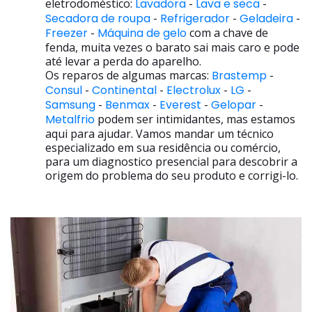
eletrodoméstico:
Lavadora
-
Lava e seca
-
Secadora de roupa
-
Refrigerador
-
Geladeira
-
Freezer
-
Máquina de gelo
com a chave de
fenda, muita vezes o barato sai mais caro e pode
até levar a perda do aparelho.
Os reparos de algumas marcas:
Brastemp
-
Consul
-
Continental
-
Electrolux
-
LG
-
Samsung
-
Benmax
-
Everest
-
Gelopar
-
Metalfrio
podem ser intimidantes, mas estamos
aqui para ajudar. Vamos mandar um técnico
especializado em sua residência ou comércio,
para um diagnostico presencial para descobrir a
origem do problema do seu produto e corrigi-lo.