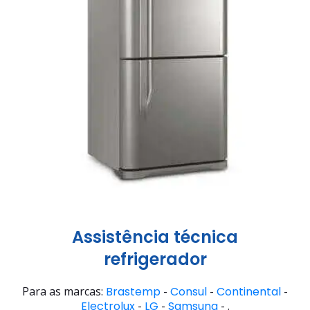
Assistência técnica
refrigerador
Para as marcas:
Brastemp
-
Consul
-
Continental
-
Electrolux
-
LG
-
Samsung
- .