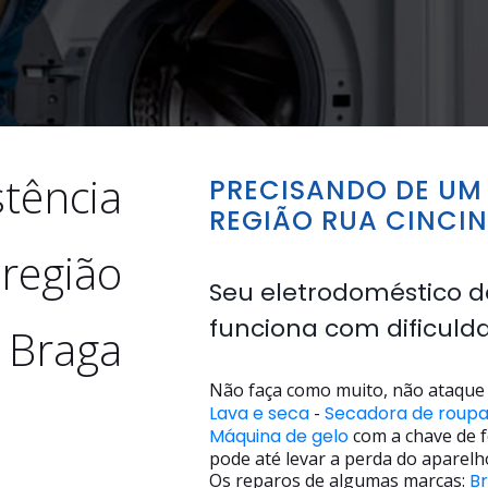
stência
PRECISANDO DE UM 
REGIÃO RUA CINCI
 região
Seu eletrodoméstico d
funciona com dificuld
 Braga
Não faça como muito, não ataque 
Lava e seca
-
Secadora de roup
Máquina de gelo
com a chave de f
pode até levar a perda do aparelh
Os reparos de algumas marcas:
B