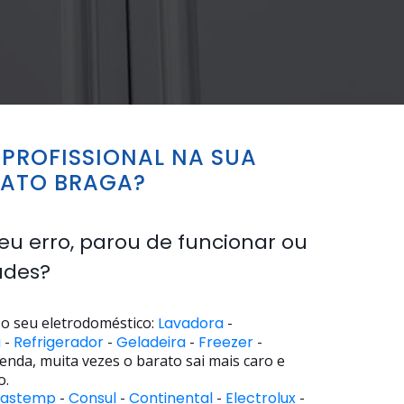
PROFISSIONAL NA SUA
NATO BRAGA?
eu erro, parou de funcionar ou
ades?
o seu eletrodoméstico:
Lavadora
-
a
-
Refrigerador
-
Geladeira
-
Freezer
-
enda, muita vezes o barato sai mais caro e
o.
rastemp
-
Consul
-
Continental
-
Electrolux
-