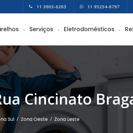
11 3903-6203
11 95234-6797
relhos
Serviços
Eletrodomésticos
Re
Rua Cincinato Brag
na Sul
/
Zona Oeste
/
Zona Leste