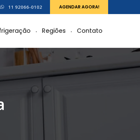
11 92066-0102
AGENDAR AGORA!
frigeração
Regiões
Contato
a