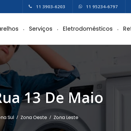
11 3903-6203
11 95234-6797
relhos
Serviços
Eletrodomésticos
Re
 Rua 13 De Maio
na Sul
/
Zona Oeste
/
Zona Leste