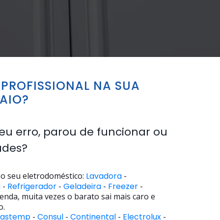
PROFISSIONAL NA SUA
MAIO?
eu erro, parou de funcionar ou
ades?
o seu eletrodoméstico:
Lavadora
-
a
-
Refrigerador
-
Geladeira
-
Freezer
-
enda, muita vezes o barato sai mais caro e
o.
rastemp
-
Consul
-
Continental
-
Electrolux
-