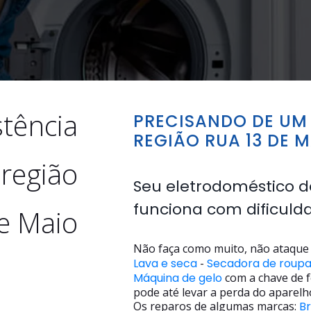
stência
PRECISANDO DE UM 
REGIÃO RUA 13 DE 
 região
Seu eletrodoméstico d
funciona com dificuld
e Maio
Não faça como muito, não ataque 
Lava e seca
-
Secadora de roup
Máquina de gelo
com a chave de f
pode até levar a perda do aparelh
Os reparos de algumas marcas:
B