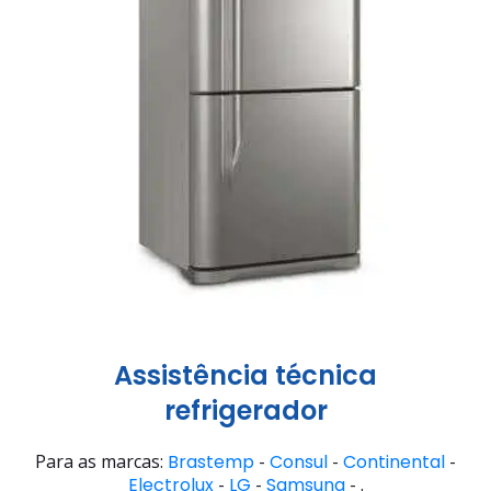
Assistência técnica
refrigerador
Para as marcas:
Brastemp
-
Consul
-
Continental
-
Electrolux
-
LG
-
Samsung
- .