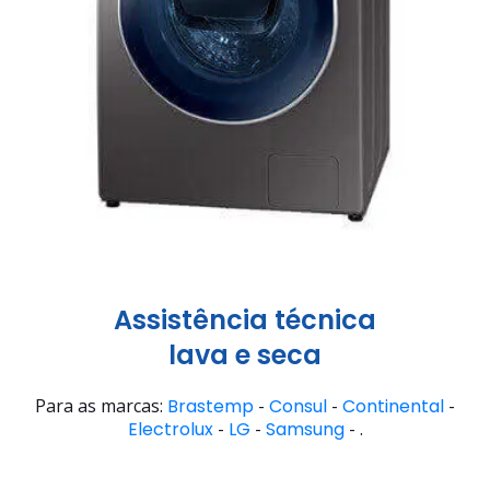
Assistência técnica
lava e seca
Para as marcas:
Brastemp
-
Consul
-
Continental
-
Electrolux
-
LG
-
Samsung
- .